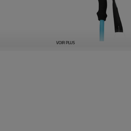
VOIR PLUS
 tous âges peuvent participer,
020 aux États-Unis uniquement,
rt de randonnée, il existe un
 usines qui dans ce secteur
 commande dans n'importe quel
pression/emballage différente.