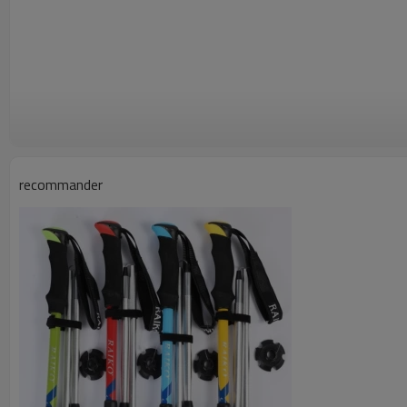
La randonnée est un mode de vie sain auquel les personnes de
il y a plus de 57 millions de personnes qui y participent en 2
recommander
les bâtons de terkking comme équipement essentiel pour le spo
énorme marché pour ce produit. Nous avons travaillé avec des
depuis plus d'une décennie nous permettent de traiter votre
cadre de taille et tout type de poteaux avec une structure/im