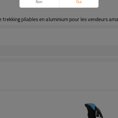
Non
Oui
e trekking pliables en aluminium pour les vendeurs am